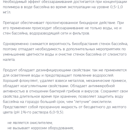
Необходимый эффект обеззараживания достигается при концентрации
полимера в воде бассейна во время эксплуатации на уровне 0,5-1,0
мг/л.
Препарат обеспечивает пролонгированное биоцидное действие. При
его применении происходит обеззараживание не только воды, но и
стен бассейна, водоразводящей сети и фильтров.
Одновременно снижается вероятность биообрастания стенок бассейна,
поэтому отпадает необходимость в дополнительных мероприятиях по
уменьшению цветности воды и очистке стенок бассейна от слизистого
налета.
Продукт обладает дезинфицирующими свойствам: так же применяется
для осветления воды и предотвращает появление водорослей.
Хороший флокулянт, удаляет взвеси металлов, механические примеси,
обладает коагулянтными свойствами. Обладает антимикробной
активностью в отношении бактерий грибков и вирусов. Сохраняет свои
свойства длительное время при хранении, позволяет защитить воду
бассейна на гораздо больший срок, чем “летучие” окислители.
Представляет собой прозрачную жидкость от бесцветного до желтого
цвета (рН 1%-го раствора 6,0-9,5).
не является окислителем;
не вызывает коррозии оборудования;