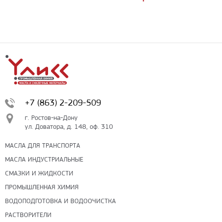
Транспортные компании
Все поля формы обязательны к заполнению.
Бесплатная доставка до терминала ПЭК
Доставка собственным транспортом компании ООО «УЛИСС»
По согласованию с клиентом.
Регионы доставки:
Северо-Кавказский федеральный округ
Южный федеральный округ
Способы оплаты
+7 (863) 2-209-509
Наличными
При получении груза
г. Ростов-на-Дону
ул. Доватора, д. 148, оф. 310
Безналичный расчет
МАСЛА ДЛЯ ТРАНСПОРТА
МАСЛА ИНДУСТРИАЛЬНЫЕ
Я даю свое согласие ООО «Улисс» на обработку моих
персональных данных, в соответствии с федеральным законом от
СМАЗКИ И ЖИДКОСТИ
27.07.2006 N152 ФЗ «О персональных данных», на условиях
ПРОМЫШЛЕННАЯ ХИМИЯ
целей, определенных
Политикой конфиденциальности
ВОДОПОДГОТОВКА И ВОДООЧИСТКА
РАСТВОРИТЕЛИ
Отправить