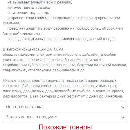
не вызывает аллергических реакций;
не имеет цвета и запаха;
не изменяет вкуса воды;
сохраняет свои свойства продолжительный период времени при
хранении;
позволяет защитить воду бассейна на гораздо больший срок, чем
"летучие" окислители;
не создаёт токсичных и хлорорганических соединений в воде.
В высокой концентрации (50-60%)
обладает широким спектром антимикробного действия, способен
уничтожать опасные для человека бактерии, в том числе
микобактерии туберкулеза, легионеллеза, бактерии кишечной палочки,
стафилококки, стрептококки, сальмонеллы и др.
Убивает вирусы, включая вирусы энтеральных и парентеральных
гепатитов, ВИЧ, полиомиелита, гриппа, герпеса и пр. Избавляет от
плесневых, дрожжевых, дрожжеподобных грибков, а также кандидоз,
дерматофитов. Дает бактерицидный эффект от 3 дней до 8 месяцев.
Оплата и доставка
Задать вопрос о продукте
Самовывоз с нашего склада
Понедельник-пятница с 8.00-17.00 без перерыва
Похожие товары
Задайте нашим менеджерам вопрос о данном продукте.